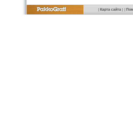
Карта сайта
По
[
]
[