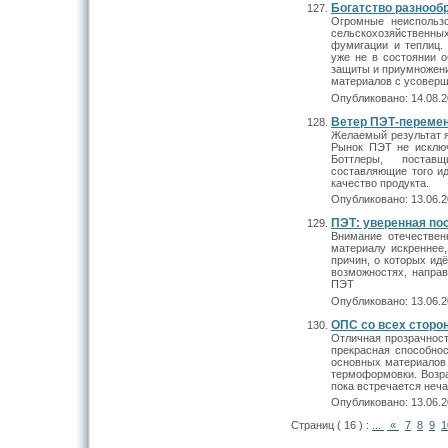
Богатство разнооб
Огромные неиспольз
сельскохозяйственны
фумигации и теплиц.
уже не в состоянии 
защиты и приумножени
материалов с усовер
Опубликовано: 14.08.2
Ветер ПЭТ-переме
Желаемый результат я
Рынок ПЭТ не исключе
Боттлеры, поставщ
составляющие того ид
качество продукта.
Опубликовано: 13.06.2
ПЭТ: уверенная по
Внимание отечествен
материалу искреннее
причин, о которых ид
возможностях, направ
ПЭТ
Опубликовано: 13.06.2
ОПС со всех сторо
Отличная прозрачност
прекрасная способно
основных материалов 
термоформовки. Возра
пока встречается неч
Опубликовано: 13.06.2
Страниц ( 16 ) :
...
«
7
8
9
1