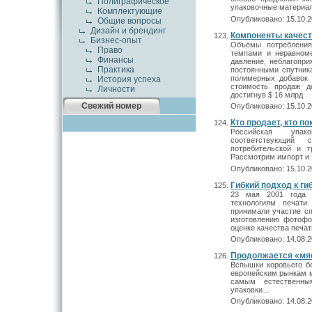
Полиграфическое
упаковочные материа
Комплектующие
Опубликовано: 15.10.2
Общие вопросы
Дизайн и брендинг
Компоненты качес
Бизнес-опыт
Объёмы потребления
Право
темпами и неравном
Финансы
давление, неблагопри
Практика
постоянными спутника
полимерных добавок 
История успеха
стоимость продаж д
Личности
достигнув $ 16 млрд
Свежий номер
Опубликовано: 15.10.2
Кто продает, кто п
Российская упако
соответствующий 
потребительской и т
Рассмотрим импорт и 
Опубликовано: 15.10.2
Гибкий подход к ги
23 мая 2001 года
технологиям печати
принимали участие сп
изготовлению фотофо
оценке качества печат
Опубликовано: 14.08.2
Продолжается «мя
Вспышки коровьего б
европейским рынкам м
самым естественны
упаковки…
Опубликовано: 14.08.2