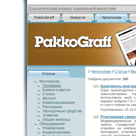
Аналитический журнал упаковочной индустрии
PakkoGraff
Новости
Читателям
//
Читателям
//
Статьи
//
Ма
Статьи
Найдено документов:
160
Материалы
Полимеры
Конкуренты или па
Бумага и картон
Одни производители 
Стекло
транспортировки т
использовать иной с
Металл
вариант выбрать? И с
Комбинированные
и стретч-плёнки не за
Расходные
Опубликовано: 15.10.2
Укупорочные средства
Этикетки
Рукотворная свеже
Общие вопросы
Модифицированная а
Оборудование
замену стандартно
Упаковочное
упаковки на комбин
пропорциях, отличны
Конвертинговое
способ продления жи