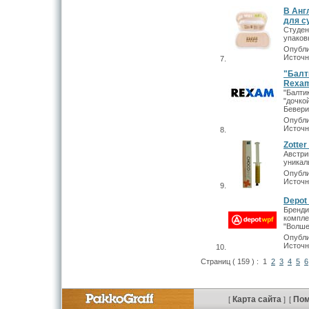
В Анг
для с
Студен
упаков
Опубли
Источн
"Балт
Rexa
"Балти
"дочк
Бевери
Опубли
Источн
Zotte
Австри
уникал
Опубли
Источн
Depot
Бренд
компл
"Волше
Опубли
Источн
Страниц ( 159 ) :
1
2
3
4
5
6
Карта сайта
По
[
]
[