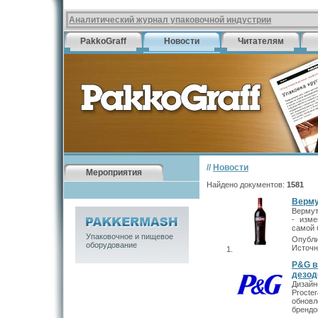
Аналитический журнал упаковочной индустрии
PakkoGraff
Новости
Читателям
//
Новости
Мероприятия
Найдено документов:
1581
Верму
Вермут
- изме
самой 
Упаковочное и пищевое
Опубли
оборудование
Источн
P&G в
дезод
Дизай
Proct
обновл
брендо